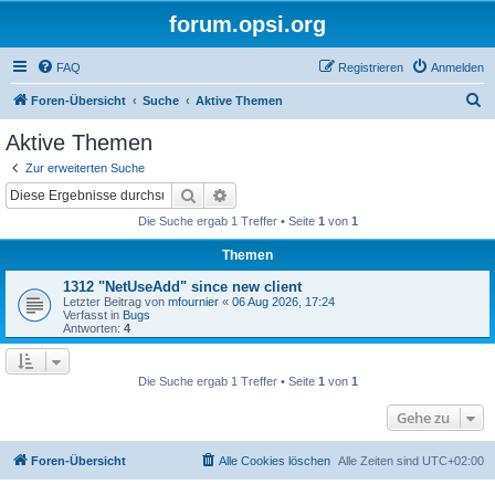
forum.opsi.org
FAQ
Registrieren
Anmelden
S
Foren-Übersicht
Suche
Aktive Themen
u
Aktive Themen
c
Zur erweiterten Suche
h
Suche
Erweiterte Suche
e
Die Suche ergab 1 Treffer • Seite
1
von
1
Themen
1312 "NetUseAdd" since new client
Letzter Beitrag von
mfournier
«
06 Aug 2026, 17:24
Verfasst in
Bugs
Antworten:
4
Die Suche ergab 1 Treffer • Seite
1
von
1
Gehe zu
Foren-Übersicht
Alle Cookies löschen
Alle Zeiten sind
UTC+02:00