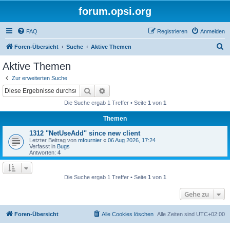
forum.opsi.org
FAQ
Registrieren
Anmelden
S
Foren-Übersicht
Suche
Aktive Themen
u
Aktive Themen
c
Zur erweiterten Suche
h
Suche
Erweiterte Suche
e
Die Suche ergab 1 Treffer • Seite
1
von
1
Themen
1312 "NetUseAdd" since new client
Letzter Beitrag von
mfournier
«
06 Aug 2026, 17:24
Verfasst in
Bugs
Antworten:
4
Die Suche ergab 1 Treffer • Seite
1
von
1
Gehe zu
Foren-Übersicht
Alle Cookies löschen
Alle Zeiten sind
UTC+02:00