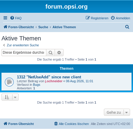
forum.opsi.org
FAQ
Registrieren
Anmelden
S
Foren-Übersicht
Suche
Aktive Themen
u
Aktive Themen
c
Zur erweiterten Suche
h
Suche
Erweiterte Suche
e
Die Suche ergab 1 Treffer • Seite
1
von
1
Themen
1312 "NetUseAdd" since new client
Letzter Beitrag von
j.schneider
«
06 Aug 2026, 11:01
Verfasst in
Bugs
Antworten:
1
Die Suche ergab 1 Treffer • Seite
1
von
1
Gehe zu
Foren-Übersicht
Alle Cookies löschen
Alle Zeiten sind
UTC+02:00