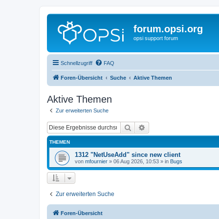
forum.opsi.org
opsi support forum
Schnellzugriff
FAQ
Foren-Übersicht
Suche
Aktive Themen
Aktive Themen
Zur erweiterten Suche
Suche
Erweiterte Suche
THEMEN
1312 "NetUseAdd" since new client
von
mfournier
»
06 Aug 2026, 10:53
» in
Bugs
Zur erweiterten Suche
Foren-Übersicht