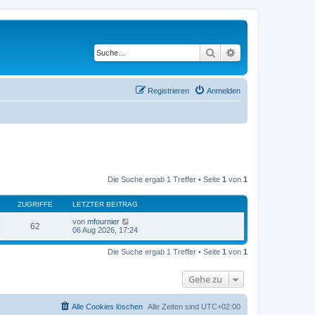
Suche
Erweiterte Suche
Registrieren
Anmelden
Die Suche ergab 1 Treffer • Seite
1
von
1
ZUGRIFFE
LETZTER BEITRAG
von
mfournier
62
06 Aug 2026, 17:24
Die Suche ergab 1 Treffer • Seite
1
von
1
Gehe zu
Alle Cookies löschen
Alle Zeiten sind
UTC+02:00