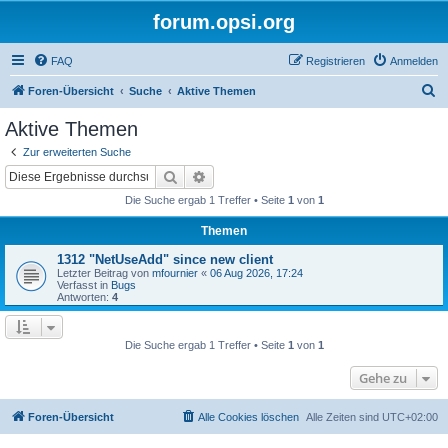
forum.opsi.org
FAQ
Registrieren
Anmelden
S
Foren-Übersicht
Suche
Aktive Themen
u
Aktive Themen
c
Zur erweiterten Suche
h
Suche
Erweiterte Suche
e
Die Suche ergab 1 Treffer • Seite
1
von
1
Themen
1312 "NetUseAdd" since new client
Letzter Beitrag von
mfournier
«
06 Aug 2026, 17:24
Verfasst in
Bugs
Antworten:
4
Die Suche ergab 1 Treffer • Seite
1
von
1
Gehe zu
Foren-Übersicht
Alle Cookies löschen
Alle Zeiten sind
UTC+02:00