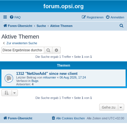
forum.opsi.org
FAQ
Registrieren
Anmelden
S
Foren-Übersicht
Suche
Aktive Themen
u
Aktive Themen
c
Zur erweiterten Suche
h
Suche
Erweiterte Suche
e
Die Suche ergab 1 Treffer • Seite
1
von
1
Themen
1312 "NetUseAdd" since new client
Letzter Beitrag von
mfournier
«
06 Aug 2026, 17:24
Verfasst in
Bugs
Antworten:
4
Die Suche ergab 1 Treffer • Seite
1
von
1
Gehe zu
Foren-Übersicht
Alle Cookies löschen
Alle Zeiten sind
UTC+02:00