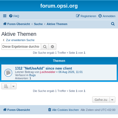
forum.opsi.org
FAQ
Registrieren
Anmelden
S
Foren-Übersicht
Suche
Aktive Themen
u
Aktive Themen
c
Zur erweiterten Suche
h
Suche
Erweiterte Suche
e
Die Suche ergab 1 Treffer • Seite
1
von
1
Themen
1312 "NetUseAdd" since new client
Letzter Beitrag von
j.schneider
«
06 Aug 2026, 11:01
Verfasst in
Bugs
Antworten:
1
Die Suche ergab 1 Treffer • Seite
1
von
1
Gehe zu
Foren-Übersicht
Alle Cookies löschen
Alle Zeiten sind
UTC+02:00