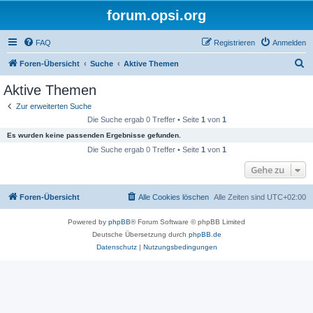
forum.opsi.org
FAQ
Registrieren
Anmelden
S
Foren-Übersicht
Suche
Aktive Themen
u
Aktive Themen
c
Zur erweiterten Suche
h
Die Suche ergab 0 Treffer • Seite
1
von
1
e
Es wurden keine passenden Ergebnisse gefunden.
Die Suche ergab 0 Treffer • Seite
1
von
1
Gehe zu
Foren-Übersicht
Alle Cookies löschen
Alle Zeiten sind
UTC+02:00
Powered by
phpBB
® Forum Software © phpBB Limited
Deutsche Übersetzung durch
phpBB.de
Datenschutz
|
Nutzungsbedingungen