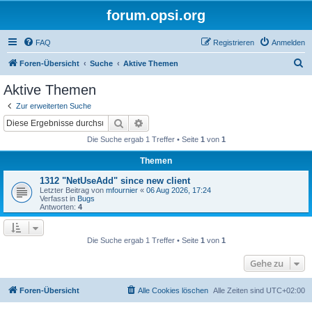
forum.opsi.org
FAQ
Registrieren
Anmelden
S
Foren-Übersicht
Suche
Aktive Themen
u
Aktive Themen
c
Zur erweiterten Suche
h
Suche
Erweiterte Suche
e
Die Suche ergab 1 Treffer • Seite
1
von
1
Themen
1312 "NetUseAdd" since new client
Letzter Beitrag von
mfournier
«
06 Aug 2026, 17:24
Verfasst in
Bugs
Antworten:
4
Die Suche ergab 1 Treffer • Seite
1
von
1
Gehe zu
Foren-Übersicht
Alle Cookies löschen
Alle Zeiten sind
UTC+02:00