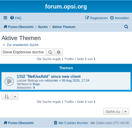
forum.opsi.org
FAQ
Registrieren
Anmelden
S
Foren-Übersicht
Suche
Aktive Themen
u
Aktive Themen
c
Zur erweiterten Suche
h
Suche
Erweiterte Suche
e
Die Suche ergab 1 Treffer • Seite
1
von
1
Themen
1312 "NetUseAdd" since new client
Letzter Beitrag von
mfournier
«
06 Aug 2026, 17:24
Verfasst in
Bugs
Antworten:
4
Die Suche ergab 1 Treffer • Seite
1
von
1
Gehe zu
Foren-Übersicht
Alle Cookies löschen
Alle Zeiten sind
UTC+02:00