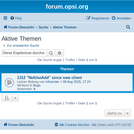
forum.opsi.org
FAQ
Registrieren
Anmelden
S
Foren-Übersicht
Suche
Aktive Themen
u
Aktive Themen
c
Zur erweiterten Suche
h
Suche
Erweiterte Suche
e
Die Suche ergab 1 Treffer • Seite
1
von
1
Themen
1312 "NetUseAdd" since new client
Letzter Beitrag von
mfournier
«
06 Aug 2026, 17:24
Verfasst in
Bugs
Antworten:
4
Die Suche ergab 1 Treffer • Seite
1
von
1
Gehe zu
Foren-Übersicht
Alle Cookies löschen
Alle Zeiten sind
UTC+02:00