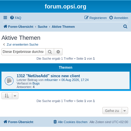
forum.opsi.org
FAQ
Registrieren
Anmelden
S
Foren-Übersicht
Suche
Aktive Themen
u
Aktive Themen
c
Zur erweiterten Suche
h
Suche
Erweiterte Suche
e
Die Suche ergab 1 Treffer • Seite
1
von
1
Themen
1312 "NetUseAdd" since new client
Letzter Beitrag von
mfournier
«
06 Aug 2026, 17:24
Verfasst in
Bugs
Antworten:
4
Die Suche ergab 1 Treffer • Seite
1
von
1
Gehe zu
Foren-Übersicht
Alle Cookies löschen
Alle Zeiten sind
UTC+02:00