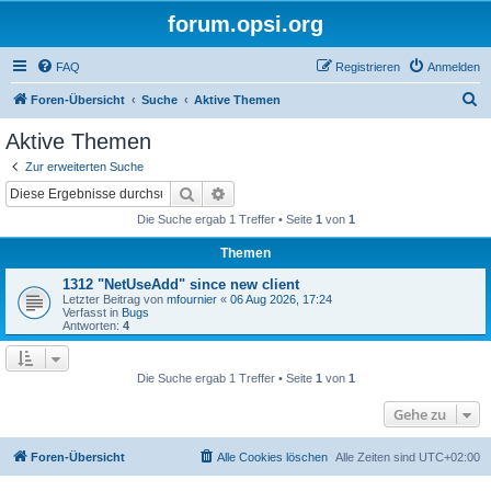
forum.opsi.org
FAQ
Registrieren
Anmelden
S
Foren-Übersicht
Suche
Aktive Themen
u
Aktive Themen
c
Zur erweiterten Suche
h
Suche
Erweiterte Suche
e
Die Suche ergab 1 Treffer • Seite
1
von
1
Themen
1312 "NetUseAdd" since new client
Letzter Beitrag von
mfournier
«
06 Aug 2026, 17:24
Verfasst in
Bugs
Antworten:
4
Die Suche ergab 1 Treffer • Seite
1
von
1
Gehe zu
Foren-Übersicht
Alle Cookies löschen
Alle Zeiten sind
UTC+02:00