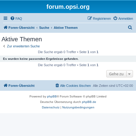
forum.opsi.org
FAQ
Registrieren
Anmelden
S
Foren-Übersicht
Suche
Aktive Themen
u
Aktive Themen
c
Zur erweiterten Suche
h
Die Suche ergab 0 Treffer • Seite
1
von
1
e
Es wurden keine passenden Ergebnisse gefunden.
Die Suche ergab 0 Treffer • Seite
1
von
1
Gehe zu
Foren-Übersicht
Alle Cookies löschen
Alle Zeiten sind
UTC+02:00
Powered by
phpBB
® Forum Software © phpBB Limited
Deutsche Übersetzung durch
phpBB.de
Datenschutz
|
Nutzungsbedingungen