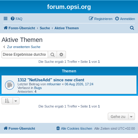
forum.opsi.org
FAQ
Registrieren
Anmelden
S
Foren-Übersicht
Suche
Aktive Themen
u
Aktive Themen
c
Zur erweiterten Suche
h
Suche
Erweiterte Suche
e
Die Suche ergab 1 Treffer • Seite
1
von
1
Themen
1312 "NetUseAdd" since new client
Letzter Beitrag von
mfournier
«
06 Aug 2026, 17:24
Verfasst in
Bugs
Antworten:
4
Die Suche ergab 1 Treffer • Seite
1
von
1
Gehe zu
Foren-Übersicht
Alle Cookies löschen
Alle Zeiten sind
UTC+02:00