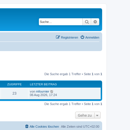
Suche
Erweiterte Suche
Registrieren
Anmelden
Die Suche ergab 1 Treffer • Seite
1
von
1
ZUGRIFFE
LETZTER BEITRAG
von
mfournier
23
06 Aug 2026, 17:24
Die Suche ergab 1 Treffer • Seite
1
von
1
Gehe zu
Alle Cookies löschen
Alle Zeiten sind
UTC+02:00