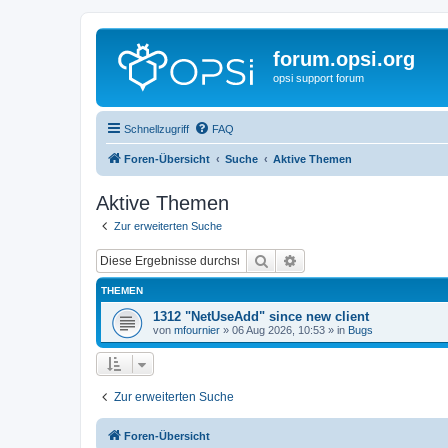
forum.opsi.org
opsi support forum
Schnellzugriff
FAQ
Foren-Übersicht
Suche
Aktive Themen
Aktive Themen
Zur erweiterten Suche
Suche
Erweiterte Suche
THEMEN
1312 "NetUseAdd" since new client
von
mfournier
»
06 Aug 2026, 10:53
» in
Bugs
Zur erweiterten Suche
Foren-Übersicht