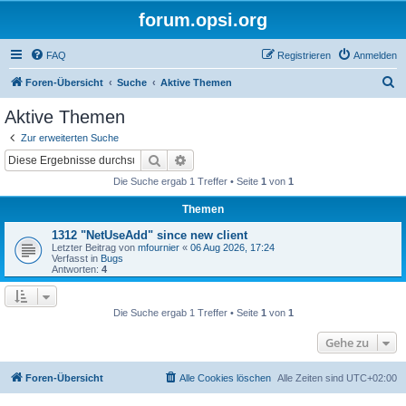
forum.opsi.org
FAQ
Registrieren
Anmelden
S
Foren-Übersicht
Suche
Aktive Themen
u
Aktive Themen
c
Zur erweiterten Suche
h
Suche
Erweiterte Suche
e
Die Suche ergab 1 Treffer • Seite
1
von
1
Themen
1312 "NetUseAdd" since new client
Letzter Beitrag von
mfournier
«
06 Aug 2026, 17:24
Verfasst in
Bugs
Antworten:
4
Die Suche ergab 1 Treffer • Seite
1
von
1
Gehe zu
Foren-Übersicht
Alle Cookies löschen
Alle Zeiten sind
UTC+02:00