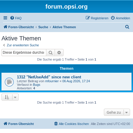
forum.opsi.org
FAQ
Registrieren
Anmelden
S
Foren-Übersicht
Suche
Aktive Themen
u
Aktive Themen
c
Zur erweiterten Suche
h
Suche
Erweiterte Suche
e
Die Suche ergab 1 Treffer • Seite
1
von
1
Themen
1312 "NetUseAdd" since new client
Letzter Beitrag von
mfournier
«
06 Aug 2026, 17:24
Verfasst in
Bugs
Antworten:
4
Die Suche ergab 1 Treffer • Seite
1
von
1
Gehe zu
Foren-Übersicht
Alle Cookies löschen
Alle Zeiten sind
UTC+02:00