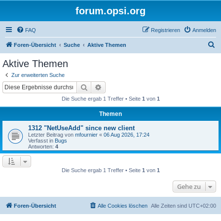
forum.opsi.org
FAQ
Registrieren
Anmelden
S
Foren-Übersicht
Suche
Aktive Themen
u
Aktive Themen
c
Zur erweiterten Suche
h
Suche
Erweiterte Suche
e
Die Suche ergab 1 Treffer • Seite
1
von
1
Themen
1312 "NetUseAdd" since new client
Letzter Beitrag von
mfournier
«
06 Aug 2026, 17:24
Verfasst in
Bugs
Antworten:
4
Die Suche ergab 1 Treffer • Seite
1
von
1
Gehe zu
Foren-Übersicht
Alle Cookies löschen
Alle Zeiten sind
UTC+02:00