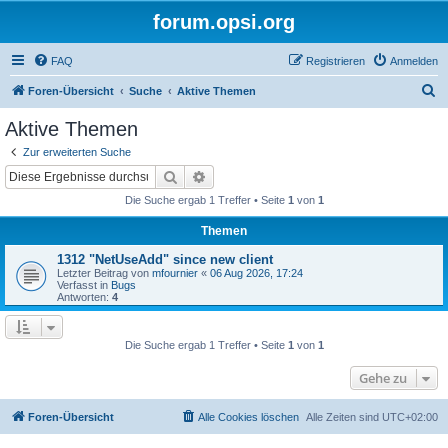
forum.opsi.org
FAQ
Registrieren
Anmelden
S
Foren-Übersicht
Suche
Aktive Themen
u
Aktive Themen
c
Zur erweiterten Suche
h
Suche
Erweiterte Suche
e
Die Suche ergab 1 Treffer • Seite
1
von
1
Themen
1312 "NetUseAdd" since new client
Letzter Beitrag von
mfournier
«
06 Aug 2026, 17:24
Verfasst in
Bugs
Antworten:
4
Die Suche ergab 1 Treffer • Seite
1
von
1
Gehe zu
Foren-Übersicht
Alle Cookies löschen
Alle Zeiten sind
UTC+02:00