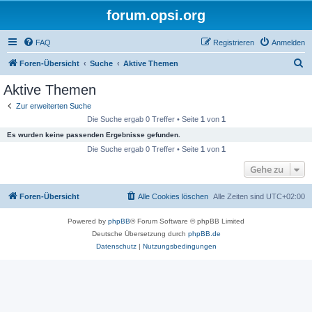
forum.opsi.org
FAQ
Registrieren
Anmelden
S
Foren-Übersicht
Suche
Aktive Themen
u
Aktive Themen
c
Zur erweiterten Suche
h
Die Suche ergab 0 Treffer • Seite
1
von
1
e
Es wurden keine passenden Ergebnisse gefunden.
Die Suche ergab 0 Treffer • Seite
1
von
1
Gehe zu
Foren-Übersicht
Alle Cookies löschen
Alle Zeiten sind
UTC+02:00
Powered by
phpBB
® Forum Software © phpBB Limited
Deutsche Übersetzung durch
phpBB.de
Datenschutz
|
Nutzungsbedingungen