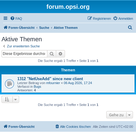
forum.opsi.org
FAQ
Registrieren
Anmelden
S
Foren-Übersicht
Suche
Aktive Themen
u
Aktive Themen
c
Zur erweiterten Suche
h
Suche
Erweiterte Suche
e
Die Suche ergab 1 Treffer • Seite
1
von
1
Themen
1312 "NetUseAdd" since new client
Letzter Beitrag von
mfournier
«
06 Aug 2026, 17:24
Verfasst in
Bugs
Antworten:
4
Die Suche ergab 1 Treffer • Seite
1
von
1
Gehe zu
Foren-Übersicht
Alle Cookies löschen
Alle Zeiten sind
UTC+02:00