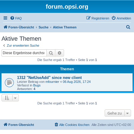
forum.opsi.org
FAQ
Registrieren
Anmelden
S
Foren-Übersicht
Suche
Aktive Themen
u
Aktive Themen
c
Zur erweiterten Suche
h
Suche
Erweiterte Suche
e
Die Suche ergab 1 Treffer • Seite
1
von
1
Themen
1312 "NetUseAdd" since new client
Letzter Beitrag von
mfournier
«
06 Aug 2026, 17:24
Verfasst in
Bugs
Antworten:
4
Die Suche ergab 1 Treffer • Seite
1
von
1
Gehe zu
Foren-Übersicht
Alle Cookies löschen
Alle Zeiten sind
UTC+02:00