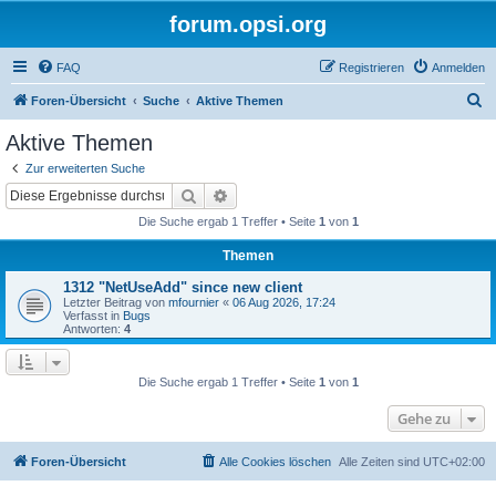
forum.opsi.org
FAQ
Registrieren
Anmelden
S
Foren-Übersicht
Suche
Aktive Themen
u
Aktive Themen
c
Zur erweiterten Suche
h
Suche
Erweiterte Suche
e
Die Suche ergab 1 Treffer • Seite
1
von
1
Themen
1312 "NetUseAdd" since new client
Letzter Beitrag von
mfournier
«
06 Aug 2026, 17:24
Verfasst in
Bugs
Antworten:
4
Die Suche ergab 1 Treffer • Seite
1
von
1
Gehe zu
Foren-Übersicht
Alle Cookies löschen
Alle Zeiten sind
UTC+02:00