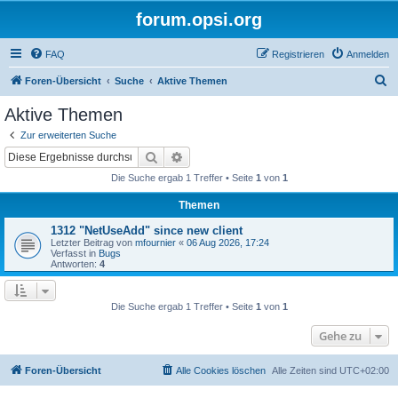
forum.opsi.org
FAQ
Registrieren
Anmelden
S
Foren-Übersicht
Suche
Aktive Themen
u
Aktive Themen
c
Zur erweiterten Suche
h
Suche
Erweiterte Suche
e
Die Suche ergab 1 Treffer • Seite
1
von
1
Themen
1312 "NetUseAdd" since new client
Letzter Beitrag von
mfournier
«
06 Aug 2026, 17:24
Verfasst in
Bugs
Antworten:
4
Die Suche ergab 1 Treffer • Seite
1
von
1
Gehe zu
Foren-Übersicht
Alle Cookies löschen
Alle Zeiten sind
UTC+02:00