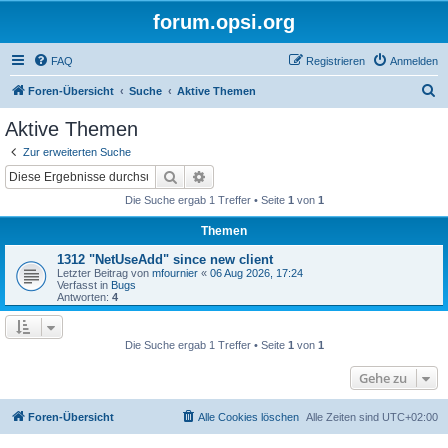
forum.opsi.org
FAQ
Registrieren
Anmelden
S
Foren-Übersicht
Suche
Aktive Themen
u
Aktive Themen
c
Zur erweiterten Suche
h
Suche
Erweiterte Suche
e
Die Suche ergab 1 Treffer • Seite
1
von
1
Themen
1312 "NetUseAdd" since new client
Letzter Beitrag von
mfournier
«
06 Aug 2026, 17:24
Verfasst in
Bugs
Antworten:
4
Die Suche ergab 1 Treffer • Seite
1
von
1
Gehe zu
Foren-Übersicht
Alle Cookies löschen
Alle Zeiten sind
UTC+02:00