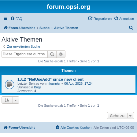
forum.opsi.org
FAQ
Registrieren
Anmelden
S
Foren-Übersicht
Suche
Aktive Themen
u
Aktive Themen
c
Zur erweiterten Suche
h
Suche
Erweiterte Suche
e
Die Suche ergab 1 Treffer • Seite
1
von
1
Themen
1312 "NetUseAdd" since new client
Letzter Beitrag von
mfournier
«
06 Aug 2026, 17:24
Verfasst in
Bugs
Antworten:
4
Die Suche ergab 1 Treffer • Seite
1
von
1
Gehe zu
Foren-Übersicht
Alle Cookies löschen
Alle Zeiten sind
UTC+02:00