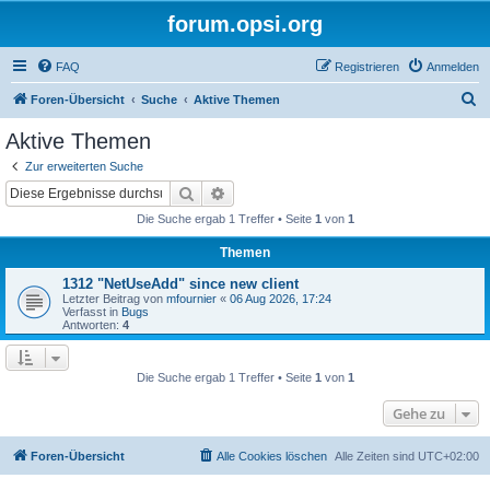
forum.opsi.org
FAQ
Registrieren
Anmelden
S
Foren-Übersicht
Suche
Aktive Themen
u
Aktive Themen
c
Zur erweiterten Suche
h
Suche
Erweiterte Suche
e
Die Suche ergab 1 Treffer • Seite
1
von
1
Themen
1312 "NetUseAdd" since new client
Letzter Beitrag von
mfournier
«
06 Aug 2026, 17:24
Verfasst in
Bugs
Antworten:
4
Die Suche ergab 1 Treffer • Seite
1
von
1
Gehe zu
Foren-Übersicht
Alle Cookies löschen
Alle Zeiten sind
UTC+02:00