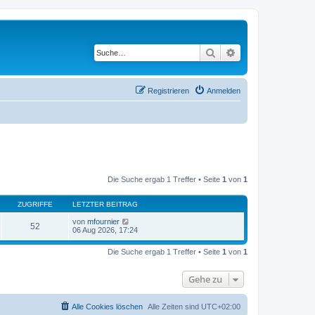
Suche
Erweiterte Suche
Registrieren
Anmelden
Die Suche ergab 1 Treffer • Seite
1
von
1
ZUGRIFFE
LETZTER BEITRAG
von
mfournier
52
06 Aug 2026, 17:24
Die Suche ergab 1 Treffer • Seite
1
von
1
Gehe zu
Alle Cookies löschen
Alle Zeiten sind
UTC+02:00