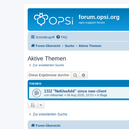
forum.opsi.org
opsi support forum
Schnellzugriff
FAQ
Foren-Übersicht
Suche
Aktive Themen
Aktive Themen
Zur erweiterten Suche
Suche
Erweiterte Suche
THEMEN
1312 "NetUseAdd" since new client
von
mfournier
»
06 Aug 2026, 10:53
» in
Bugs
Zur erweiterten Suche
Foren-Übersicht