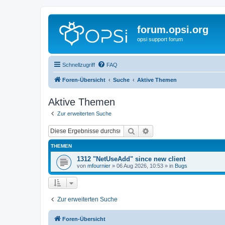
forum.opsi.org
opsi support forum
Schnellzugriff
FAQ
Foren-Übersicht
Suche
Aktive Themen
Aktive Themen
Zur erweiterten Suche
Suche
Erweiterte Suche
THEMEN
1312 "NetUseAdd" since new client
von
mfournier
»
06 Aug 2026, 10:53
» in
Bugs
Zur erweiterten Suche
Foren-Übersicht