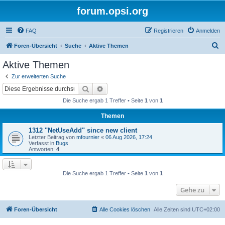
forum.opsi.org
FAQ
Registrieren
Anmelden
S
Foren-Übersicht
Suche
Aktive Themen
u
Aktive Themen
c
Zur erweiterten Suche
h
Suche
Erweiterte Suche
e
Die Suche ergab 1 Treffer • Seite
1
von
1
Themen
1312 "NetUseAdd" since new client
Letzter Beitrag von
mfournier
«
06 Aug 2026, 17:24
Verfasst in
Bugs
Antworten:
4
Die Suche ergab 1 Treffer • Seite
1
von
1
Gehe zu
Foren-Übersicht
Alle Cookies löschen
Alle Zeiten sind
UTC+02:00