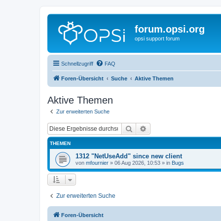
forum.opsi.org
opsi support forum
Schnellzugriff
FAQ
Foren-Übersicht
Suche
Aktive Themen
Aktive Themen
Zur erweiterten Suche
Suche
Erweiterte Suche
THEMEN
1312 "NetUseAdd" since new client
von
mfournier
»
06 Aug 2026, 10:53
» in
Bugs
Zur erweiterten Suche
Foren-Übersicht