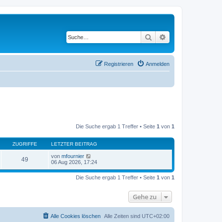
Suche
Erweiterte Suche
Registrieren
Anmelden
Die Suche ergab 1 Treffer • Seite
1
von
1
ZUGRIFFE
LETZTER BEITRAG
von
mfournier
49
06 Aug 2026, 17:24
Die Suche ergab 1 Treffer • Seite
1
von
1
Gehe zu
Alle Cookies löschen
Alle Zeiten sind
UTC+02:00