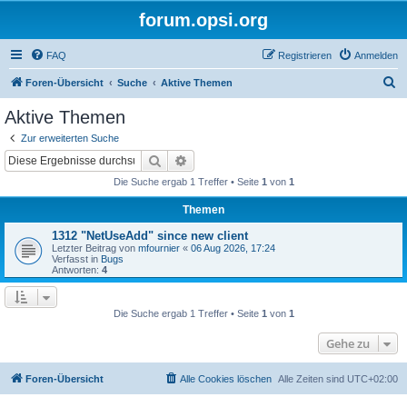
forum.opsi.org
FAQ
Registrieren
Anmelden
S
Foren-Übersicht
Suche
Aktive Themen
u
Aktive Themen
c
Zur erweiterten Suche
h
Suche
Erweiterte Suche
e
Die Suche ergab 1 Treffer • Seite
1
von
1
Themen
1312 "NetUseAdd" since new client
Letzter Beitrag von
mfournier
«
06 Aug 2026, 17:24
Verfasst in
Bugs
Antworten:
4
Die Suche ergab 1 Treffer • Seite
1
von
1
Gehe zu
Foren-Übersicht
Alle Cookies löschen
Alle Zeiten sind
UTC+02:00