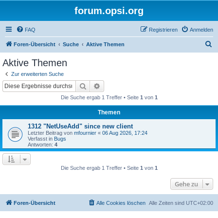
forum.opsi.org
FAQ
Registrieren
Anmelden
S
Foren-Übersicht
Suche
Aktive Themen
u
Aktive Themen
c
Zur erweiterten Suche
h
Suche
Erweiterte Suche
e
Die Suche ergab 1 Treffer • Seite
1
von
1
Themen
1312 "NetUseAdd" since new client
Letzter Beitrag von
mfournier
«
06 Aug 2026, 17:24
Verfasst in
Bugs
Antworten:
4
Die Suche ergab 1 Treffer • Seite
1
von
1
Gehe zu
Foren-Übersicht
Alle Cookies löschen
Alle Zeiten sind
UTC+02:00