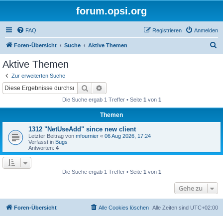
forum.opsi.org
FAQ
Registrieren
Anmelden
S
Foren-Übersicht
Suche
Aktive Themen
u
Aktive Themen
c
Zur erweiterten Suche
h
Suche
Erweiterte Suche
e
Die Suche ergab 1 Treffer • Seite
1
von
1
Themen
1312 "NetUseAdd" since new client
Letzter Beitrag von
mfournier
«
06 Aug 2026, 17:24
Verfasst in
Bugs
Antworten:
4
Die Suche ergab 1 Treffer • Seite
1
von
1
Gehe zu
Foren-Übersicht
Alle Cookies löschen
Alle Zeiten sind
UTC+02:00