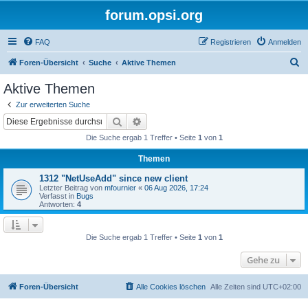
forum.opsi.org
FAQ
Registrieren
Anmelden
S
Foren-Übersicht
Suche
Aktive Themen
u
Aktive Themen
c
Zur erweiterten Suche
h
Suche
Erweiterte Suche
e
Die Suche ergab 1 Treffer • Seite
1
von
1
Themen
1312 "NetUseAdd" since new client
Letzter Beitrag von
mfournier
«
06 Aug 2026, 17:24
Verfasst in
Bugs
Antworten:
4
Die Suche ergab 1 Treffer • Seite
1
von
1
Gehe zu
Foren-Übersicht
Alle Cookies löschen
Alle Zeiten sind
UTC+02:00