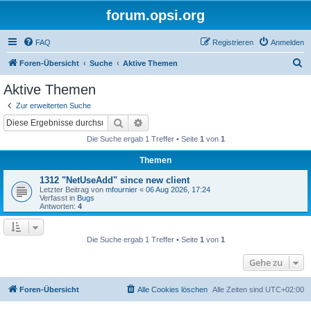
forum.opsi.org
FAQ
Registrieren
Anmelden
S
Foren-Übersicht
Suche
Aktive Themen
u
Aktive Themen
c
Zur erweiterten Suche
h
Suche
Erweiterte Suche
e
Die Suche ergab 1 Treffer • Seite
1
von
1
Themen
1312 "NetUseAdd" since new client
Letzter Beitrag von
mfournier
«
06 Aug 2026, 17:24
Verfasst in
Bugs
Antworten:
4
Die Suche ergab 1 Treffer • Seite
1
von
1
Gehe zu
Foren-Übersicht
Alle Cookies löschen
Alle Zeiten sind
UTC+02:00