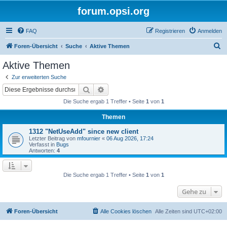
forum.opsi.org
FAQ
Registrieren
Anmelden
S
Foren-Übersicht
Suche
Aktive Themen
u
Aktive Themen
c
Zur erweiterten Suche
h
Suche
Erweiterte Suche
e
Die Suche ergab 1 Treffer • Seite
1
von
1
Themen
1312 "NetUseAdd" since new client
Letzter Beitrag von
mfournier
«
06 Aug 2026, 17:24
Verfasst in
Bugs
Antworten:
4
Die Suche ergab 1 Treffer • Seite
1
von
1
Gehe zu
Foren-Übersicht
Alle Cookies löschen
Alle Zeiten sind
UTC+02:00