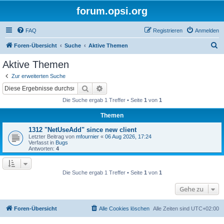
forum.opsi.org
FAQ
Registrieren
Anmelden
S
Foren-Übersicht
Suche
Aktive Themen
u
Aktive Themen
c
Zur erweiterten Suche
h
Suche
Erweiterte Suche
e
Die Suche ergab 1 Treffer • Seite
1
von
1
Themen
1312 "NetUseAdd" since new client
Letzter Beitrag von
mfournier
«
06 Aug 2026, 17:24
Verfasst in
Bugs
Antworten:
4
Die Suche ergab 1 Treffer • Seite
1
von
1
Gehe zu
Foren-Übersicht
Alle Cookies löschen
Alle Zeiten sind
UTC+02:00