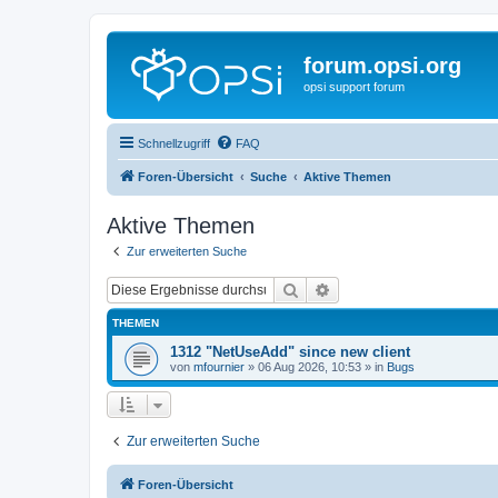
forum.opsi.org
opsi support forum
Schnellzugriff
FAQ
Foren-Übersicht
Suche
Aktive Themen
Aktive Themen
Zur erweiterten Suche
Suche
Erweiterte Suche
THEMEN
1312 "NetUseAdd" since new client
von
mfournier
»
06 Aug 2026, 10:53
» in
Bugs
Zur erweiterten Suche
Foren-Übersicht