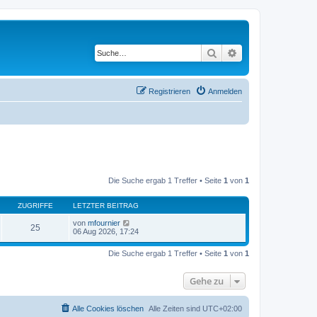
Suche
Erweiterte Suche
Registrieren
Anmelden
Die Suche ergab 1 Treffer • Seite
1
von
1
ZUGRIFFE
LETZTER BEITRAG
von
mfournier
25
06 Aug 2026, 17:24
Die Suche ergab 1 Treffer • Seite
1
von
1
Gehe zu
Alle Cookies löschen
Alle Zeiten sind
UTC+02:00