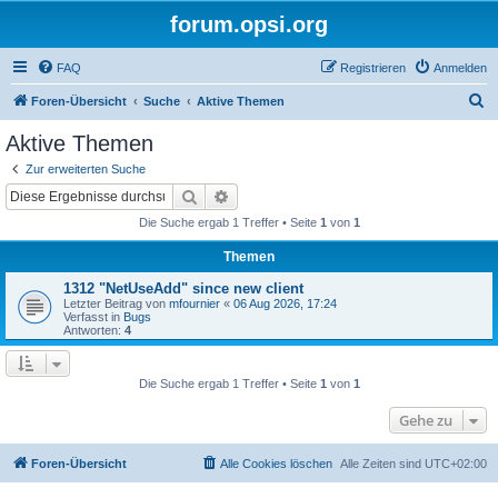
forum.opsi.org
FAQ
Registrieren
Anmelden
S
Foren-Übersicht
Suche
Aktive Themen
u
Aktive Themen
c
Zur erweiterten Suche
h
Suche
Erweiterte Suche
e
Die Suche ergab 1 Treffer • Seite
1
von
1
Themen
1312 "NetUseAdd" since new client
Letzter Beitrag von
mfournier
«
06 Aug 2026, 17:24
Verfasst in
Bugs
Antworten:
4
Die Suche ergab 1 Treffer • Seite
1
von
1
Gehe zu
Foren-Übersicht
Alle Cookies löschen
Alle Zeiten sind
UTC+02:00