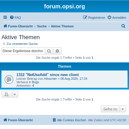
forum.opsi.org
FAQ
Registrieren
Anmelden
S
Foren-Übersicht
Suche
Aktive Themen
u
Aktive Themen
c
Zur erweiterten Suche
h
Suche
Erweiterte Suche
e
Die Suche ergab 1 Treffer • Seite
1
von
1
Themen
1312 "NetUseAdd" since new client
Letzter Beitrag von
mfournier
«
06 Aug 2026, 17:24
Verfasst in
Bugs
Antworten:
4
Die Suche ergab 1 Treffer • Seite
1
von
1
Gehe zu
Foren-Übersicht
Alle Cookies löschen
Alle Zeiten sind
UTC+02:00