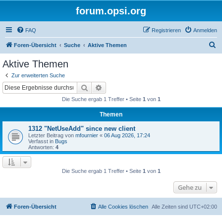
forum.opsi.org
FAQ
Registrieren
Anmelden
S
Foren-Übersicht
Suche
Aktive Themen
u
Aktive Themen
c
Zur erweiterten Suche
h
Suche
Erweiterte Suche
e
Die Suche ergab 1 Treffer • Seite
1
von
1
Themen
1312 "NetUseAdd" since new client
Letzter Beitrag von
mfournier
«
06 Aug 2026, 17:24
Verfasst in
Bugs
Antworten:
4
Die Suche ergab 1 Treffer • Seite
1
von
1
Gehe zu
Foren-Übersicht
Alle Cookies löschen
Alle Zeiten sind
UTC+02:00