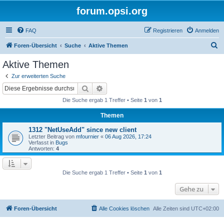
forum.opsi.org
FAQ
Registrieren
Anmelden
S
Foren-Übersicht
Suche
Aktive Themen
u
Aktive Themen
c
Zur erweiterten Suche
h
Suche
Erweiterte Suche
e
Die Suche ergab 1 Treffer • Seite
1
von
1
Themen
1312 "NetUseAdd" since new client
Letzter Beitrag von
mfournier
«
06 Aug 2026, 17:24
Verfasst in
Bugs
Antworten:
4
Die Suche ergab 1 Treffer • Seite
1
von
1
Gehe zu
Foren-Übersicht
Alle Cookies löschen
Alle Zeiten sind
UTC+02:00