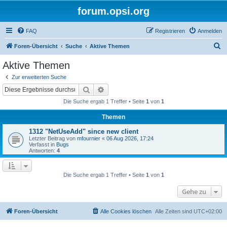
forum.opsi.org
FAQ
Registrieren
Anmelden
S
Foren-Übersicht
Suche
Aktive Themen
u
Aktive Themen
c
Zur erweiterten Suche
h
Suche
Erweiterte Suche
e
Die Suche ergab 1 Treffer • Seite
1
von
1
Themen
1312 "NetUseAdd" since new client
Letzter Beitrag von
mfournier
«
06 Aug 2026, 17:24
Verfasst in
Bugs
Antworten:
4
Die Suche ergab 1 Treffer • Seite
1
von
1
Gehe zu
Foren-Übersicht
Alle Cookies löschen
Alle Zeiten sind
UTC+02:00