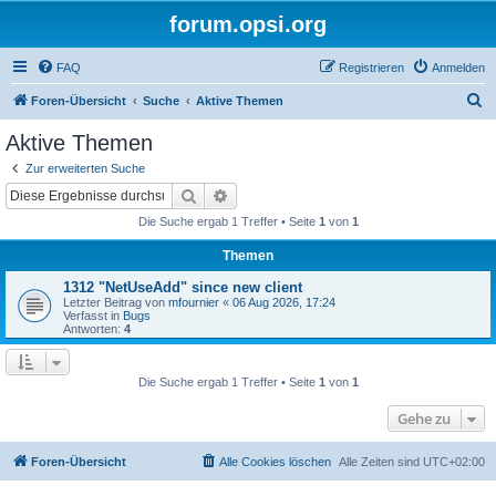
forum.opsi.org
FAQ
Registrieren
Anmelden
S
Foren-Übersicht
Suche
Aktive Themen
u
Aktive Themen
c
Zur erweiterten Suche
h
Suche
Erweiterte Suche
e
Die Suche ergab 1 Treffer • Seite
1
von
1
Themen
1312 "NetUseAdd" since new client
Letzter Beitrag von
mfournier
«
06 Aug 2026, 17:24
Verfasst in
Bugs
Antworten:
4
Die Suche ergab 1 Treffer • Seite
1
von
1
Gehe zu
Foren-Übersicht
Alle Cookies löschen
Alle Zeiten sind
UTC+02:00