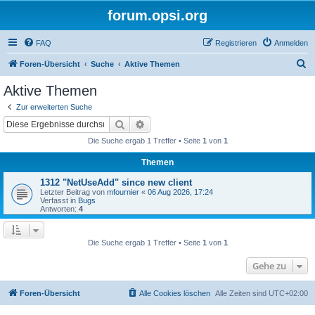
forum.opsi.org
FAQ
Registrieren
Anmelden
S
Foren-Übersicht
Suche
Aktive Themen
u
Aktive Themen
c
Zur erweiterten Suche
h
Suche
Erweiterte Suche
e
Die Suche ergab 1 Treffer • Seite
1
von
1
Themen
1312 "NetUseAdd" since new client
Letzter Beitrag von
mfournier
«
06 Aug 2026, 17:24
Verfasst in
Bugs
Antworten:
4
Die Suche ergab 1 Treffer • Seite
1
von
1
Gehe zu
Foren-Übersicht
Alle Cookies löschen
Alle Zeiten sind
UTC+02:00