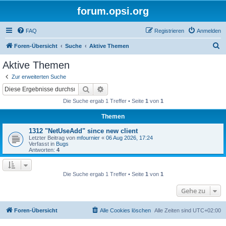
forum.opsi.org
FAQ
Registrieren
Anmelden
S
Foren-Übersicht
Suche
Aktive Themen
u
Aktive Themen
c
Zur erweiterten Suche
h
Suche
Erweiterte Suche
e
Die Suche ergab 1 Treffer • Seite
1
von
1
Themen
1312 "NetUseAdd" since new client
Letzter Beitrag von
mfournier
«
06 Aug 2026, 17:24
Verfasst in
Bugs
Antworten:
4
Die Suche ergab 1 Treffer • Seite
1
von
1
Gehe zu
Foren-Übersicht
Alle Cookies löschen
Alle Zeiten sind
UTC+02:00