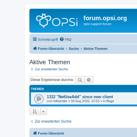
forum.opsi.org
opsi support forum
Schnellzugriff
FAQ
Foren-Übersicht
Suche
Aktive Themen
Aktive Themen
Zur erweiterten Suche
Suche
Erweiterte Suche
THEMEN
1312 "NetUseAdd" since new client
von
mfournier
»
06 Aug 2026, 10:53
» in
Bugs
Zur erweiterten Suche
Foren-Übersicht