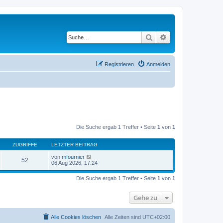
Suche
Erweiterte Suche
Registrieren
Anmelden
Die Suche ergab 1 Treffer • Seite
1
von
1
ZUGRIFFE
LETZTER BEITRAG
von
mfournier
52
06 Aug 2026, 17:24
Die Suche ergab 1 Treffer • Seite
1
von
1
Gehe zu
Alle Cookies löschen
Alle Zeiten sind
UTC+02:00