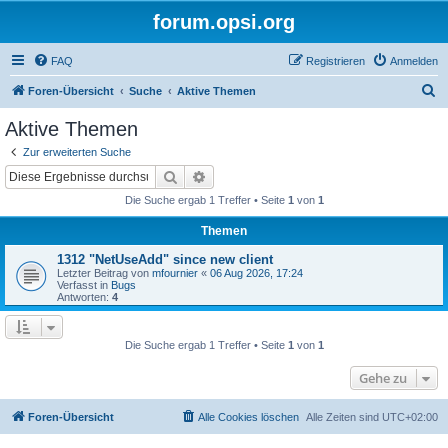
forum.opsi.org
FAQ
Registrieren
Anmelden
S
Foren-Übersicht
Suche
Aktive Themen
u
Aktive Themen
c
Zur erweiterten Suche
h
Suche
Erweiterte Suche
e
Die Suche ergab 1 Treffer • Seite
1
von
1
Themen
1312 "NetUseAdd" since new client
Letzter Beitrag von
mfournier
«
06 Aug 2026, 17:24
Verfasst in
Bugs
Antworten:
4
Die Suche ergab 1 Treffer • Seite
1
von
1
Gehe zu
Foren-Übersicht
Alle Cookies löschen
Alle Zeiten sind
UTC+02:00